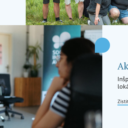
Ak
Inš
lok
Zisti