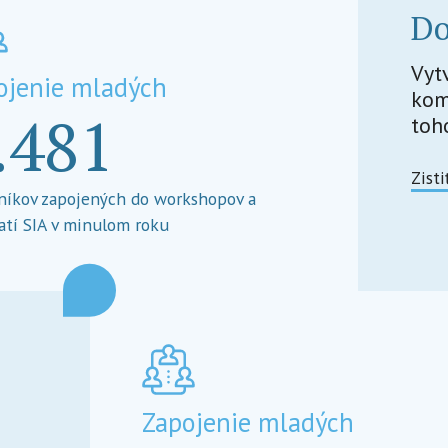
D
Vyt
ojenie mladých
kom
.481
toh
Zisti
níkov zapojených do workshopov a
atí SIA v minulom roku
Zapojenie mladých