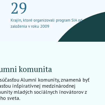
29
Krajín, ktoré organizovali program SIA od
založenia v roku 2009
umni komunita
 súčasťou Alumni komunity, znamená byť
asťou inšpiratívnej medzinárodnej
unity mladých sociálnych inovátorov z
ého sveta.