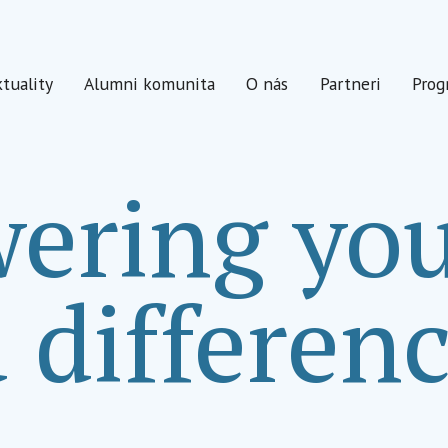
tuality
Alumni komunita
O nás
Partneri
Prog
ring you
 differenc