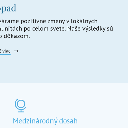
opad
várame pozitívne zmeny v lokálnych
unitách po celom svete. Naše výsledky sú
o dôkazom.
ť viac
Medzinárodný dosah