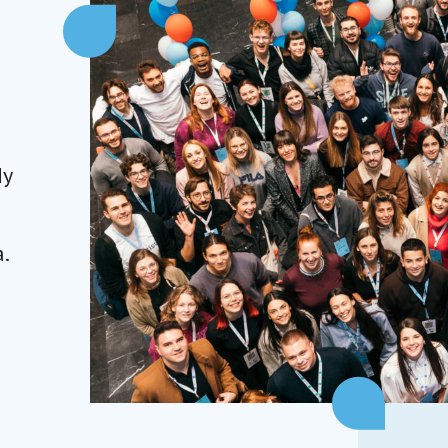
dy
a.