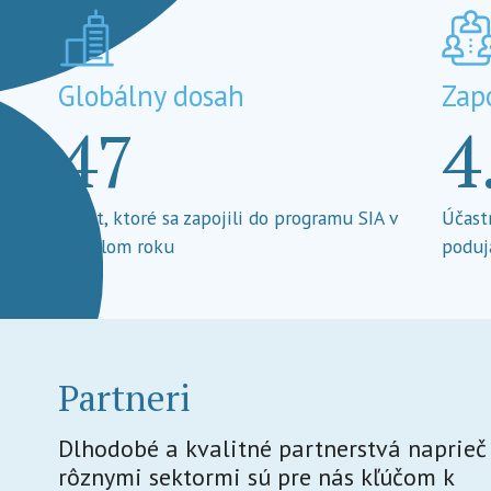
Globálny dosah
Zap
47
4
Miest, ktoré sa zapojili do programu SIA v
Účast
minulom roku
poduj
Partneri
Dlhodobé a kvalitné partnerstvá naprieč
rôznymi sektormi sú pre nás kľúčom k