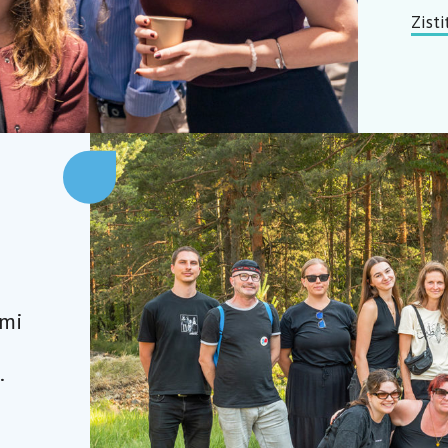
Zisti
dmi
.