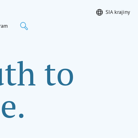
SIA krajiny
Hľadať
ram
th to
e.