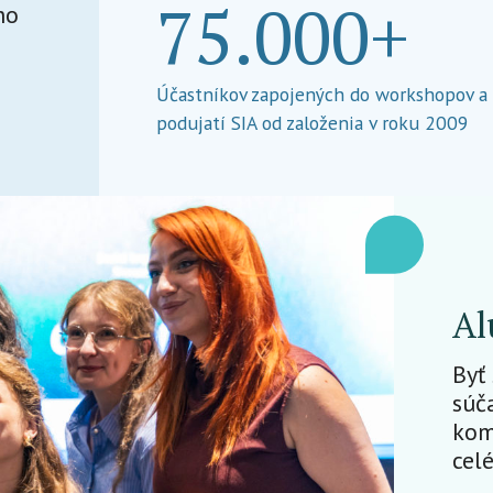
75.000+
ho
Účastníkov zapojených do workshopov a
podujatí SIA od založenia v roku 2009
Al
Byť
súč
kom
cel