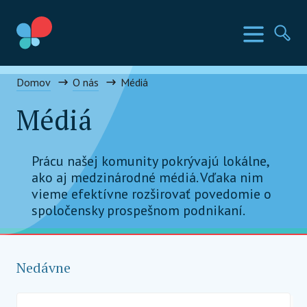
Prejsť
na
SIA krajiny
Menu
Hľa
obsah
Social Impact Award Slovakia
Domov
O nás
Médiá
Médiá
Prácu našej komunity pokrývajú lokálne,
ako aj medzinárodné médiá. Vďaka nim
vieme efektívne rozširovať povedomie o
spoločensky prospešnom podnikaní.
Nedávne