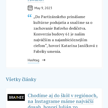
May 9, 2023
„Do Partizánskeho prinášame
kultúrne podujatia a snažíme sa o
zachovanie Baťovho dedičstva.
Konverzia budovy 61 je našim
najväčším a najambicióznejším
cieľom“, hovorí Katarína Janíčková z
Fabriky umenia.
Hashtag
Všetky články
Chodíme aj do škôl v regiónoch,
na Instagrame máme najväčší
dosah, hovorí Julián zo