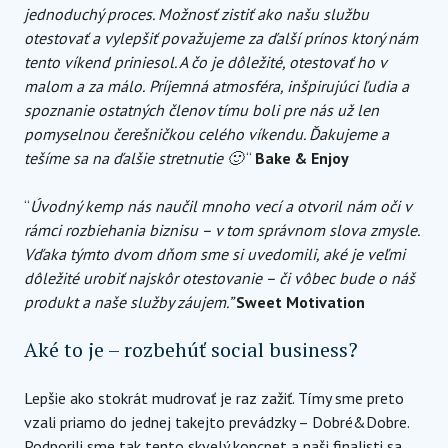
jednoduchý proces. Možnosť zistiť ako našu službu
otestovať a vylepšiť považujeme za ďalší prínos ktorý nám
tento víkend priniesol. A čo je dôležité, otestovať ho v
malom a za málo.
Príjemná atmosféra, inšpirujúci ľudia a
spoznanie ostatných členov tímu boli pre nás už len
pomyselnou čerešničkou celého víkendu. Ďakujeme a
tešíme sa na ďalšie stretnutie 🙂
“
Bake & Enjoy
“
Úvodný kemp nás naučil mnoho vecí a otvoril nám oči v
rámci rozbiehania biznisu – v tom správnom slova zmysle.
Vďaka týmto dvom dňom sme si uvedomili, aké je veľmi
dôležité urobiť najskôr otestovanie – či vôbec bude o náš
produkt a naše služby záujem.”
Sweet Motivation
Aké to je – rozbehúť social business?
Lepšie ako stokrát mudrovať je raz zažiť. Tímy sme preto
vzali priamo do jednej takejto prevádzky – Dobré&Dobre.
Podporili sme tak tento skvelý koncpet a naši finalisti sa