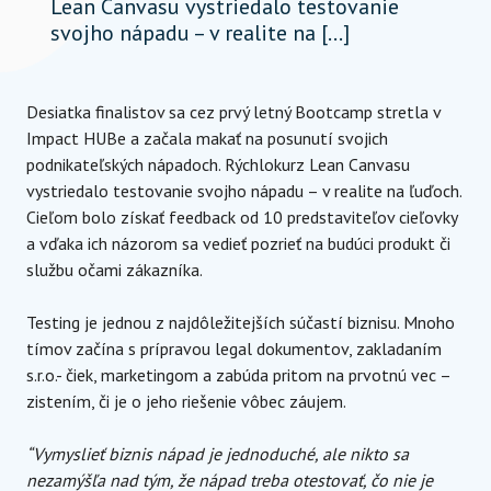
Lean Canvasu vystriedalo testovanie
svojho nápadu – v realite na […]
Desiatka finalistov sa cez prvý letný Bootcamp stretla v
Impact HUBe a začala makať na posunutí svojich
podnikateľských nápadoch. Rýchlokurz Lean Canvasu
vystriedalo testovanie svojho nápadu – v realite na ľuďoch.
Cieľom bolo získať feedback od 10 predstaviteľov cieľovky
a vďaka ich názorom sa vedieť pozrieť na budúci produkt či
službu očami zákazníka.
Testing je jednou z najdôležitejších súčastí biznisu. Mnoho
tímov začína s prípravou legal dokumentov, zakladaním
s.r.o.- čiek, marketingom a zabúda pritom na prvotnú vec –
zistením, či je o jeho riešenie vôbec záujem.
“Vymyslieť biznis nápad je jednoduché, ale nikto sa
nezamýšľa nad tým, že nápad treba otestovať, čo nie je