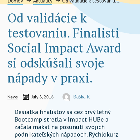
Domov
Aktuality
Od validácie k testovaniu. Finalisti Social Impact Award si odskúšali svoje nápady v praxi.
Od validácie k
testovaniu. Finalisti
Social Impact Award
si odskúšali svoje
nápady v praxi.
CREATED ON
AUTOR
Baška K
News
July 8, 2016
12961@somewhe.re
Desiatka finalistov sa cez prvý letný
Bootcamp stretla v Impact HUBe a
začala makať na posunutí svojich
podnikateľských nápadoch. Rýchlokurz