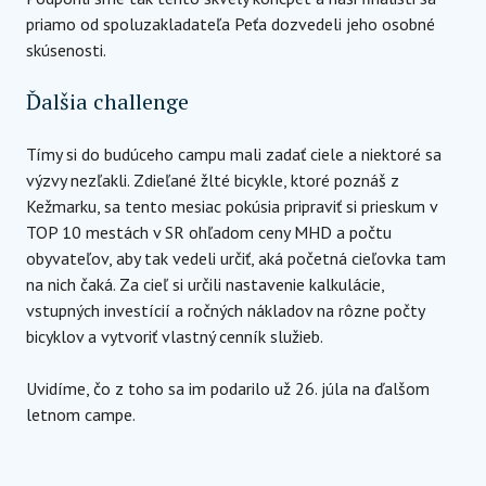
priamo od spoluzakladateľa Peťa dozvedeli jeho osobné
skúsenosti.
Ďalšia challenge
Tímy si do budúceho campu mali zadať ciele a niektoré sa
výzvy nezľakli. Zdieľané žlté bicykle, ktoré poznáš z
Kežmarku, sa tento mesiac pokúsia pripraviť si prieskum v
TOP 10 mestách v SR ohľadom ceny MHD a počtu
obyvateľov, aby tak vedeli určiť, aká početná cieľovka tam
na nich čaká. Za cieľ si určili nastavenie kalkulácie,
vstupných investícií a ročných nákladov na rôzne počty
bicyklov a vytvoriť vlastný cenník služieb.
Uvidíme, čo z toho sa im podarilo už 26. júla na ďalšom
letnom campe.