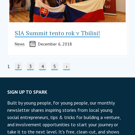
SIA Summit tento rok v Tbilisi!
News
December 6, 2018
STRÁNKOVANIE
Current page
1
Stránka
2
Stránka
3
Stránka
4
Stránka
5
Nasledujúca strana
›
SIGN UP TO SPARK
Built by young people, for young people, our monthly
newsletter shares inspiring stories from local young
social entrepreneurs, tips & tricks for building a venture,
and involvement opportunities to start your journey or
take it to the next level. It's free, clean-cut, and shows