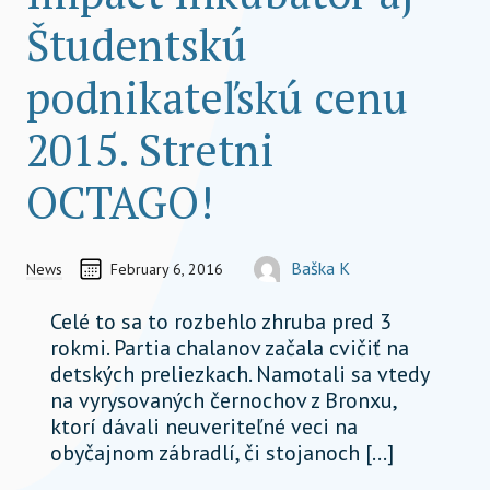
Študentskú
podnikateľskú cenu
2015. Stretni
OCTAGO!
CREATED ON
AUTOR
Baška K
News
February 6, 2016
12961@somewhe.re
Celé to sa to rozbehlo zhruba pred 3
rokmi. Partia chalanov začala cvičiť na
detských preliezkach. Namotali sa vtedy
na vyrysovaných černochov z Bronxu,
ktorí dávali neuveriteľné veci na
obyčajnom zábradlí, či stojanoch […]