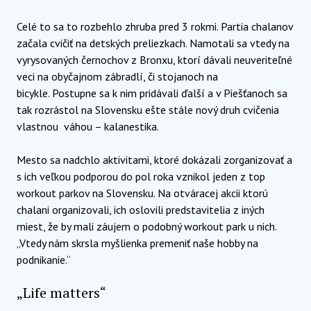
Celé to sa to rozbehlo zhruba pred 3 rokmi. Partia chalanov
začala cvičiť na detských preliezkach. Namotali sa vtedy na
vyrysovaných černochov z Bronxu, ktorí dávali neuveriteľné
veci na obyčajnom zábradlí, či stojanoch na
bicykle. Postupne sa k nim pridávali ďalší a v Piešťanoch sa
tak rozrástol na Slovensku ešte stále nový druh cvičenia
vlastnou váhou – kalanestika.
Mesto sa nadchlo aktivitami, ktoré dokázali zorganizovať a
s ich veľkou podporou do pol roka vznikol jeden z top
workout parkov na Slovensku. Na otváracej akcii ktorú
chalani organizovali, ich oslovili predstavitelia z iných
miest, že by mali záujem o podobný workout park u nich.
„Vtedy nám skrsla myšlienka premeniť naše hobby na
podnikanie.“
„Life matters“