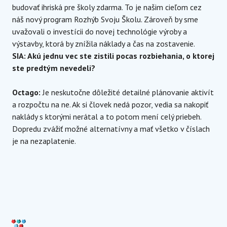
budovať ihriská pre školy zdarma. To je našim cieľom cez
náš nový program Rozhýb Svoju Školu. Zároveň by sme
uvažovali o investícii do novej technológie výroby a
výstavby, ktorá by znížila náklady a čas na zostavenie.
SIA: Akú jednu vec ste zistili pocas rozbiehania, o ktorej
ste predtým nevedeli?
Octago:
Je neskutočne dôležité detailné plánovanie aktivít
a rozpočtu na ne. Ak si človek nedá pozor, vedia sa nakopiť
naklády s ktorými nerátal a to potom mení celý priebeh.
Dopredu zvážiť možné alternatívny a mať všetko v číslach
je na nezaplatenie.