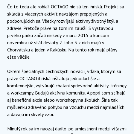
Čo to teda ale robia? OCTAGO nie sú len ihriská. Projekt sa
skladá z viacerých aktivít navzájom prepojených a
podporujúcich sa. Všetky rozvíjajú aktívny životný štýl a
zdravie. Pretože práve na tom im záleží. S výstavbou
prvého parku začali niekedy v marci 2015 a koncom
novembra už stál deviaty. Z toho 3 z nich majú v
Chorvátsku a jeden v Rakúsku. Na tento rok majú plány
ešte väčšie.
Okrem špeciálnych technických inovácií, vďaka, ktorým sa
práve OCTAGO ihriská inštalujú jednoduchšie a
komlexnejšie, vytvárajú chalani sprievodné aktivity, tréningy
a workcampy. Budujú aktívnu komunitu. A popri tom stíhajú
aj benefičné akcie alebo workshopy na školách. Širia tak
myšlienku zdravého pohybu na vzduchu medzi najmladších
a dávajú im skvelý vzor.
Minulý rok sa im naozaj darilo, po umiestnení medzi víťazmi