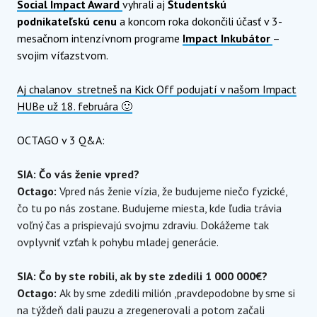
Social Impact Award
vyhrali aj
Študentskú
podnikateľskú cenu
a koncom roka dokončili účasť v 3-
mesačnom intenzívnom programe
Impact Inkubátor
–
svojim víťazstvom.
Aj chalanov stretneš na Kick Off podujatí v našom Impact
HUBe už 18. februára 🙂
OCTAGO v 3 Q&A:
SIA: Čo vás ženie vpred?
Octago:
Vpred nás ženie vízia, že budujeme niečo fyzické,
čo tu po nás zostane. Budujeme miesta, kde ľudia trávia
voľný čas a prispievajú svojmu zdraviu. Dokážeme tak
ovplyvniť vzťah k pohybu mladej generácie.
SIA: Čo by ste robili, ak by ste zdedili 1 000 000€?
Octago:
Ak by sme zdedili milión ,pravdepodobne by sme si
na týždeň dali pauzu a zregenerovali a potom začali