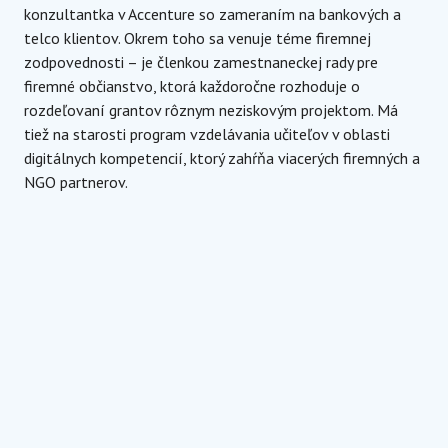
konzultantka v Accenture so zameraním na bankových a
telco klientov. Okrem toho sa venuje téme firemnej
zodpovednosti – je členkou zamestnaneckej rady pre
firemné občianstvo, ktorá každoročne rozhoduje o
rozdeľovaní grantov rôznym neziskovým projektom. Má
tiež na starosti program vzdelávania učiteľov v oblasti
digitálnych kompetencií, ktorý zahŕňa viacerých firemných a
NGO partnerov.
Projektová manažérka a konzultantka
Accenture
JURY MEMBER
Zuzana Tanková