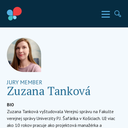
Prejsť
na
SIA krajiny
Menu
Hľa
obsah
Social Impact Award Slovakia
JURY MEMBER
Zuzana Tanková
BIO
Zuzana Tanková vyštudovala Verejnú správu na Fakulte
verejnej správy Univerzity P.J. Šafárika v Košiciach. Už viac
ako 10 rokov pracuje ako projektová manažérka a