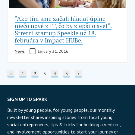
“Ako tím sme začali hľadať úplne
niečo nové z IT, čo by zlepšilo svet“.
Stretni startup Speekle už 18.
februára v Impact HUBe.
News
January 31, 2016
STRÁNKOVANIE
Predchádzajúca strana
‹
Stránka
1
Stránka
2
Current page
3
Stránka
4
Stránka
5
Nasledujúca strana
›
SIGN UP TO SPARK
Built by young people, for young people, our monthly
newsletter shares inspiring stories from local young
social entrepreneurs, tips & tricks for building a venture,
and involvement opportunities to start your journey or